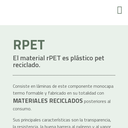
RESPONSABILIDAD MEDIOAMBIENTAL
RPET
El material rPET es plástico pet
reciclado.
Consiste en láminas de este componente monocapa
termo formable y fabricado en su totalidad con
MATERIALES RECICLADOS
posteriores al
consumo.
Sus principales características son la transparencia,
la resistencia, la buena barrera al oxígeno y al vapor