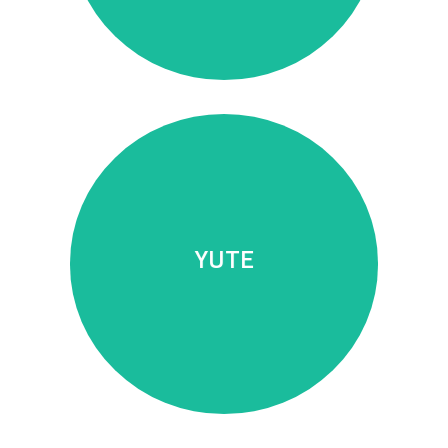
duración y calidad
productos de tendencia de alta
YUTE
que nos permite elaborar
Fibra natural vegetal y ecológica
YUTE